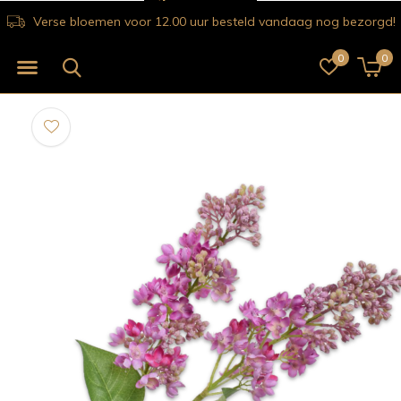
Verse bloemen voor 12.00 uur besteld vandaag nog bezorgd!
0
0