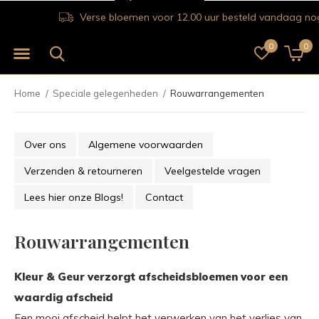
Verse bloemen voor 12.00 uur besteld vandaag nog bezorgd!
0
0
Home
Speciale gelegenheden
Rouwarrangementen
Over ons
Algemene voorwaarden
Verzenden & retourneren
Veelgestelde vragen
Lees hier onze Blogs!
Contact
Rouwarrangementen
Kleur & Geur verzorgt afscheidsbloemen voor een
waardig afscheid
Een mooi afscheid helpt het verwerken van het verlies van