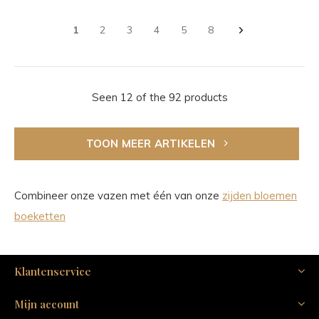
1
2
3
4
5
8
Seen 12 of the 92 products
TOON MEER ARTIKELEN
Combineer onze vazen met één van onze
zijden bloemen
boeketten
Klantenservice
Mijn account