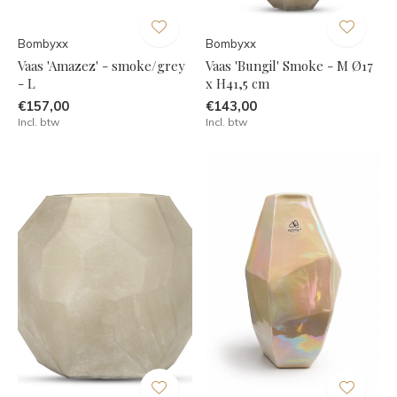
Bombyxx
Bombyxx
Vaas 'Amazez' - smoke/grey
Vaas 'Bungil' Smoke - M Ø17
- L
x H41,5 cm
€157,00
€143,00
Incl. btw
Incl. btw