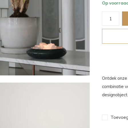
Op voorraa
Ontdek onze 
combinatie va
designobject
Toevoege