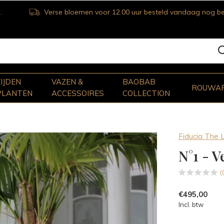
Verse bloemen voor 12.00 uur besteld vandaag nog bezorgd
ZIJDEN
VAZEN &
BAOBAB
ROUWA
PLANTEN
ACCESSOIRES
COLLECTION
Fiducia The 
N°1 - V
(
€495,00
Incl. btw