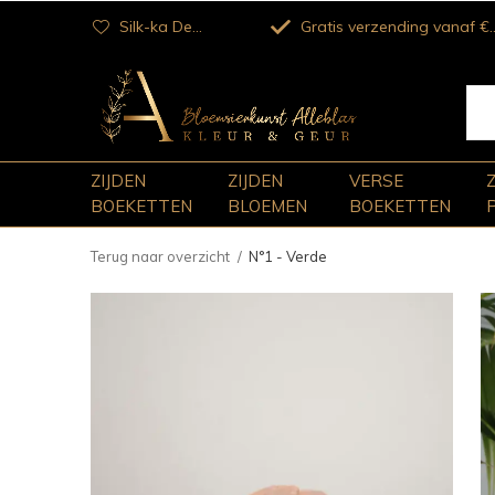
Silk-ka Dealer
Gratis verzending vanaf €100
ZIJDEN
ZIJDEN
VERSE
BOEKETTEN
BLOEMEN
BOEKETTEN
Terug naar overzicht
N°1 - Verde