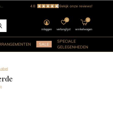
!
4.8
Bekijk onze reviews!
0
0
inloggen
verlanglijst
winkelwagen
SPECIALE
RRANGEMENTEN
SALE
GELEGENHEDEN
Label
erde
0)