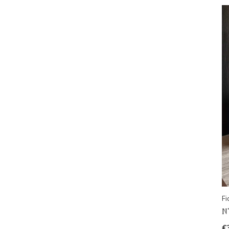
Fi
N˚
€