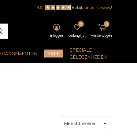
!
4.8
Bekijk onze reviews!
0
0
inloggen
verlanglijst
winkelwagen
SPECIALE
RRANGEMENTEN
SALE
GELEGENHEDEN