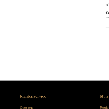
N°
€
In
Klantenservice
Mijn
Over ons
Regis