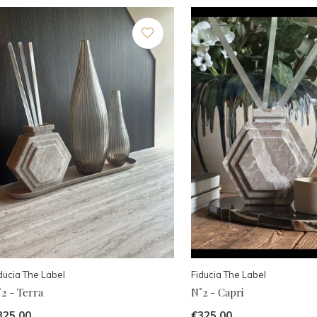
ducia The Label
Fiducia The Label
2 - Terra
N˚2 - Capri
325,00
€325,00