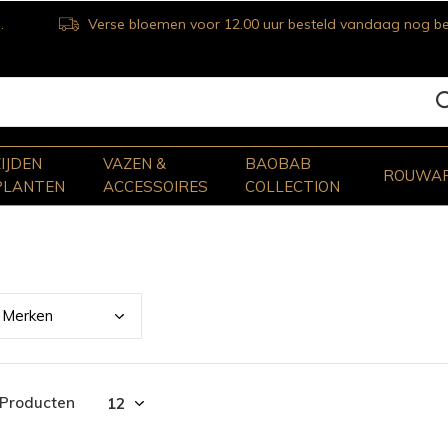
Verse bloemen voor 12.00 uur besteld vandaag nog bezorgd
ZIJDEN
VAZEN &
BAOBAB
ROUWA
PLANTEN
ACCESSOIRES
COLLECTION
Merk
en
 Producten