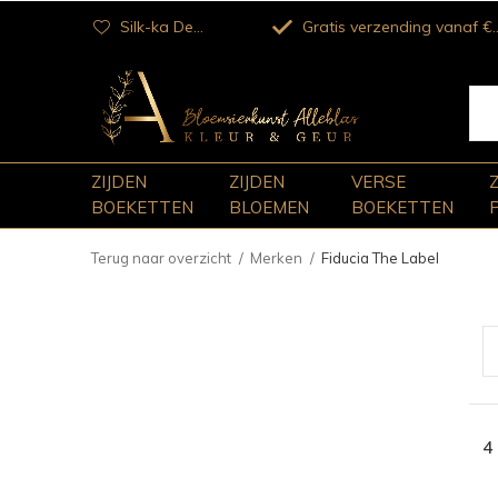
Silk-ka Dealer
Gratis verzending vanaf €100
ZIJDEN
ZIJDEN
VERSE
BOEKETTEN
BLOEMEN
BOEKETTEN
Terug naar overzicht
Merken
Fiducia The Label
4