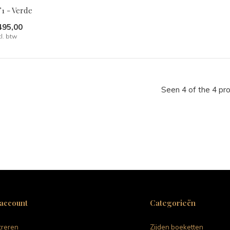
1 - Verde
495,00
cl. btw
Seen 4 of the 4 pr
 account
Categorieën
treren
Zijden boeketten