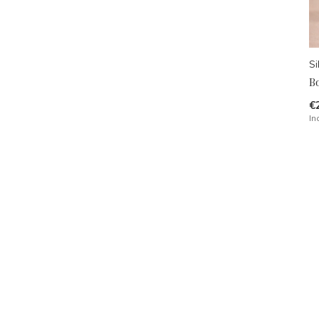
Si
B
€
In