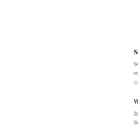
S
S
v
z
W
Z
S