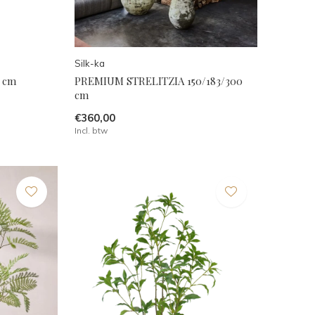
Silk-ka
 cm
PREMIUM STRELITZIA 150/183/300
cm
€360,00
Incl. btw