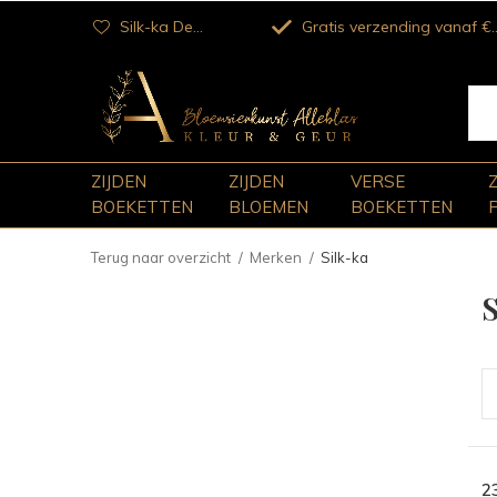
Silk-ka Dealer
Gratis verzending vanaf €100
ZIJDEN
ZIJDEN
VERSE
BOEKETTEN
BLOEMEN
BOEKETTEN
Terug naar overzicht
Merken
Silk-ka
S
2