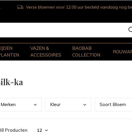
Verse bloemen voor 12.00 uur besteld vandaag nog bezorgd
ZIJDEN
VAZEN &
BAOBAB
ROUWA
PLANTEN
ACCESSOIRES
COLLECTION
ilk-ka
Merk
en
Kleu
r
Soor
t Bloem
38 Producten