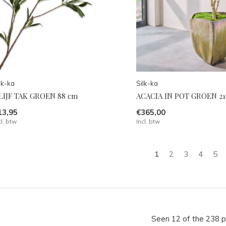
lk-ka
Silk-ka
LIJF TAK GROEN 88 cm
ACACIA IN POT GROEN 21
13,95
€365,00
cl. btw
Incl. btw
1
2
3
4
5
Seen 12 of the 238 