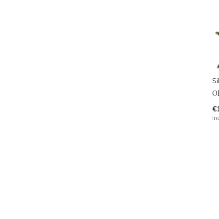
Si
O
€
In