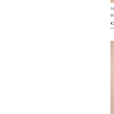
Si
B
€
In