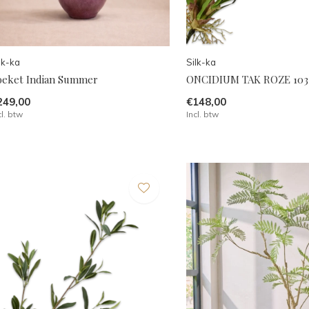
lk-ka
Silk-ka
oeket Indian Summer
ONCIDIUM TAK ROZE 103
249,00
€148,00
cl. btw
Incl. btw