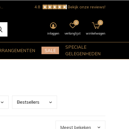
!
4.8
Bekijk onze reviews!
0
0
inloggen
verlanglijst
winkelwagen
SPECIALE
RRANGEMENTEN
SALE
GELEGENHEDEN
Best
sellers