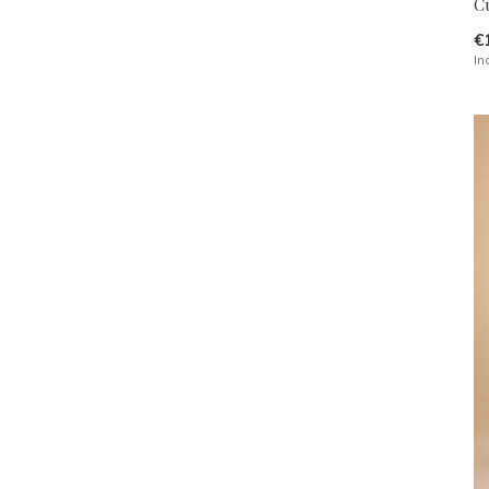
C
€
In