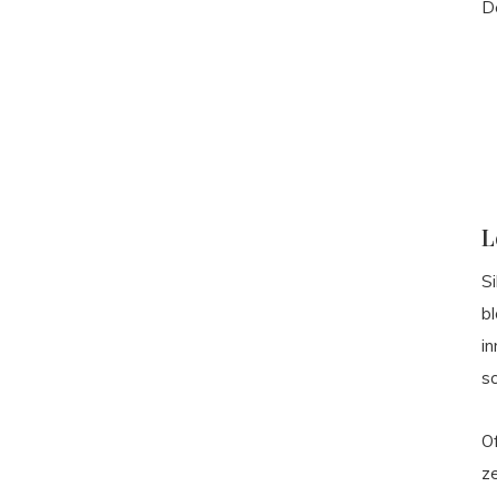
De
L
S
b
in
s
Of
ze