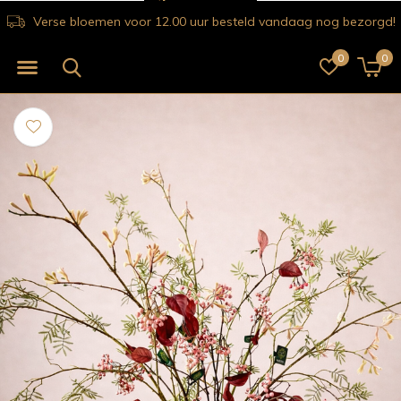
Verse bloemen voor 12.00 uur besteld vandaag nog bezorgd!
0
0