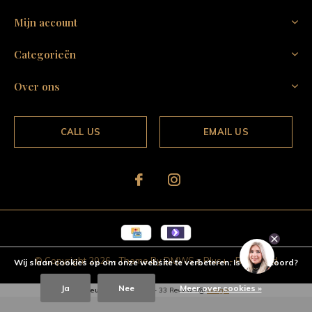
Mijn account
Categorieën
Over ons
CALL US
EMAIL US
© Copyright
2026
- Theme By
DMWS
x
Plus+
-
RSS-feed
Wij slaan cookies op om onze website te verbeteren. Is dat akkoord?
Ja
Nee
Meer over cookies »
Kleur & Geur
4.4
/
5
-
33
Reviews @
Google