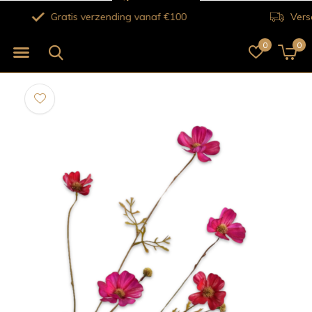
Verse bloemen voor 12.00 uur besteld vandaag nog bezorgd!
0
0