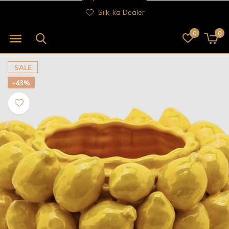
Silk-ka Dealer
0
0
SALE
-43%