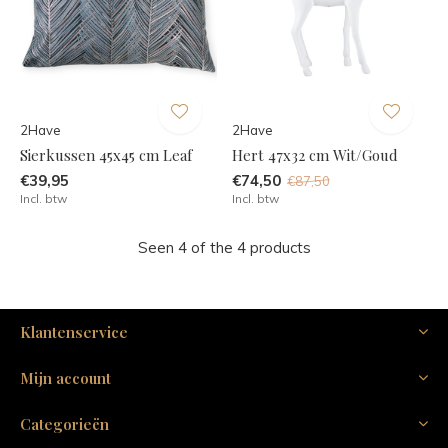
2Have
2Have
Sierkussen 45x45 cm Leaf
Hert 47x32 cm Wit/Goud
€39,95
€74,50
€87,50
Incl. btw
Incl. btw
Seen 4 of the 4 products
Klantenservice
Mijn account
Categorieën