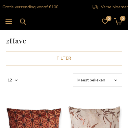
Verse bloemen voor 12.00 uur besteld vandaag nog bezorgd
0
0
2Have
FILTER