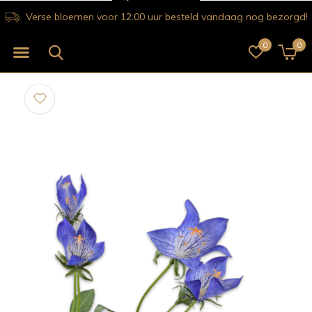
Verse bloemen voor 12.00 uur besteld vandaag nog bezorgd!
0
0