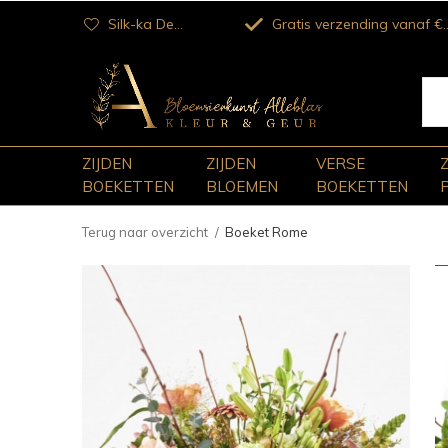
Silk-ka Dealer
Gratis verzending vanaf €100
ZIJDEN
ZIJDEN
VERSE
BOEKETTEN
BLOEMEN
BOEKETTEN
Terug naar overzicht
Boeket Rome