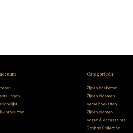
 account
Categorieën
treren
Zijden boeketten
estellingen
Zijden bloemen
erlanglijst
Verse boeketten
lijk producten
Zijden planten
Vazen & Accessoires
Baobab Collection