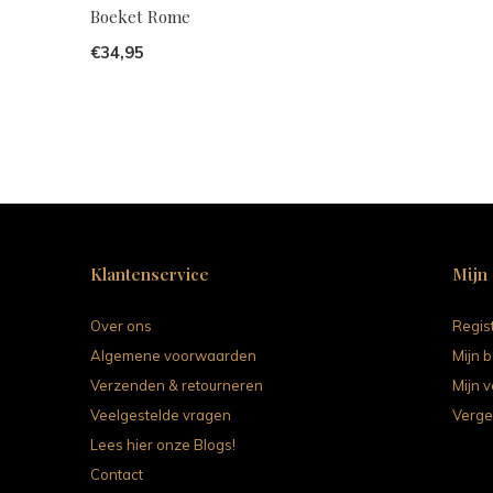
Boeket Rome
€34,95
Klantenservice
Mijn
Over ons
Regis
Algemene voorwaarden
Mijn b
Verzenden & retourneren
Mijn v
Veelgestelde vragen
Verge
Lees hier onze Blogs!
Contact