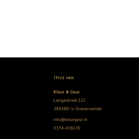
Over ons
Kleur & Geur
Langestraat 121
2691BD 's-Gravenzande
info@kleurgeur.nl
0174-418130