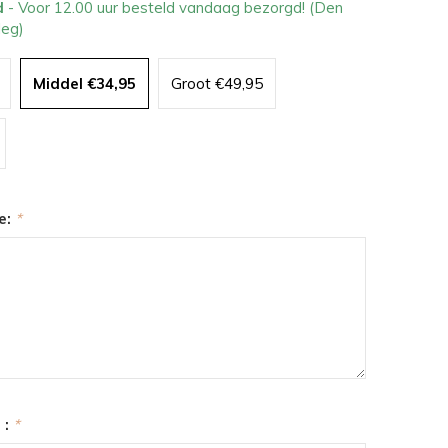
d
- Voor 12.00 uur besteld vandaag bezorgd! (Den
leg)
Middel €34,95
Groot €49,95
e:
*
 :
*