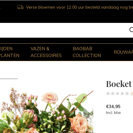
Verse bloemen voor 12.00 uur besteld vandaag nog bezorgd
ZIJDEN
VAZEN &
BAOBAB
ROUWA
PLANTEN
ACCESSOIRES
COLLECTION
Boeke
(
€34,95
Incl. btw