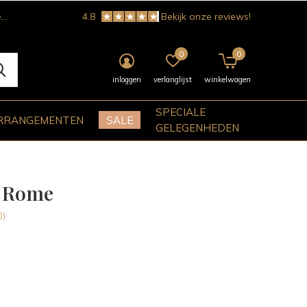
!
4.8
Bekijk onze reviews!
0
0
inloggen
verlanglijst
winkelwagen
SPECIALE
RRANGEMENTEN
SALE
GELEGENHEDEN
t Rome
0)