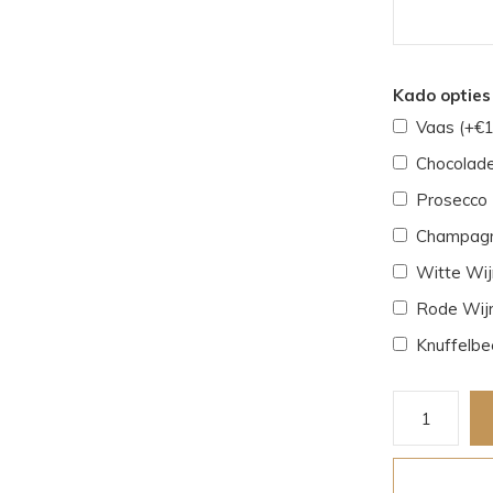
Kado opties 
Vaas (+€1
Chocolade
Prosecco 
Champagn
Witte Wijn
Rode Wijn
Knuffelbe