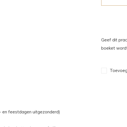
Geef dit prac
boeket wordt
Toevoege
n- en feestdagen uitgezonderd)