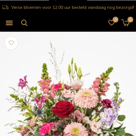
Verse bloemen voor 12.00 uur besteld vandaag nog bezorgd!
0
0