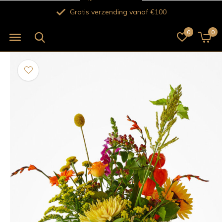
Verse bloemen voor 12.00 uur besteld vandaag nog bezorgd!
0
0