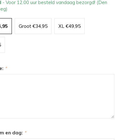
d
- Voor 12.00 uur besteld vandaag bezorgd! (Den
leg)
4,95
Groot €34,95
XL €49,95
5
e:
*
m en dag:
*