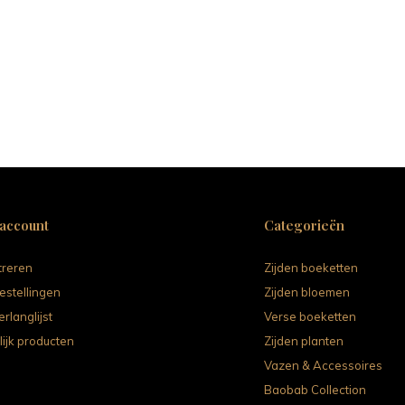
 account
Categorieën
treren
Zijden boeketten
estellingen
Zijden bloemen
erlanglijst
Verse boeketten
lijk producten
Zijden planten
Vazen & Accessoires
Baobab Collection