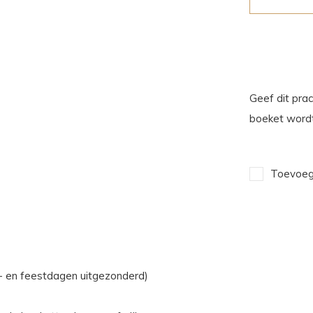
Geef dit prac
boeket wordt
Toevoege
n- en feestdagen uitgezonderd)