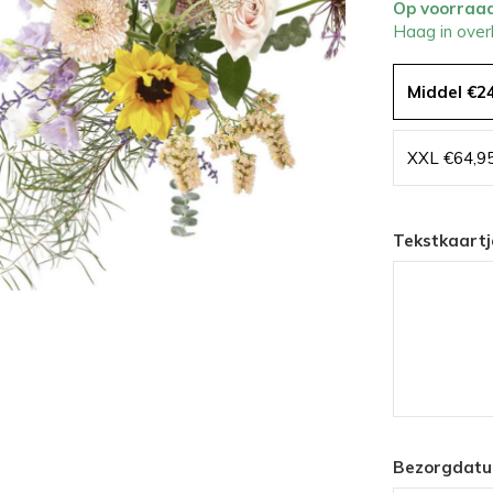
Op voorraa
Haag in over
Middel €2
XXL €64,9
Tekstkaartj
Bezorgdatu