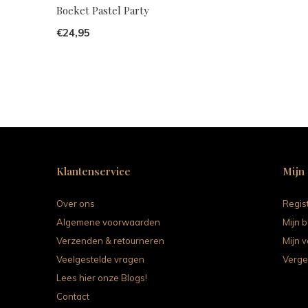
Boeket Pastel Party
€24,95
Klantenservice
Mijn
Over ons
Regis
Algemene voorwaarden
Mijn b
Verzenden & retourneren
Mijn v
Veelgestelde vragen
Verge
Lees hier onze Blogs!
Contact