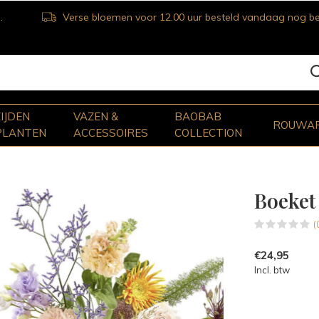
Verse bloemen voor 12.00 uur besteld vandaag nog bezorgd
ZIJDEN
VAZEN &
BAOBAB
ROUWA
PLANTEN
ACCESSOIRES
COLLECTION
Boeket 
(
€24,95
Incl. btw