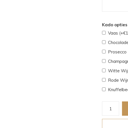
Kado opties 
Vaas (+€1
Chocolade
Prosecco 
Champagn
Witte Wijn
Rode Wijn
Knuffelbe