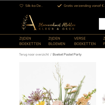
Silk-ka Dealer
Gratis verzending vanaf €100
ZIJDEN
ZIJDEN
VERSE
BOEKETTEN
BLOEMEN
BOEKETTEN
Terug naar overzicht
Boeket Pastel Party