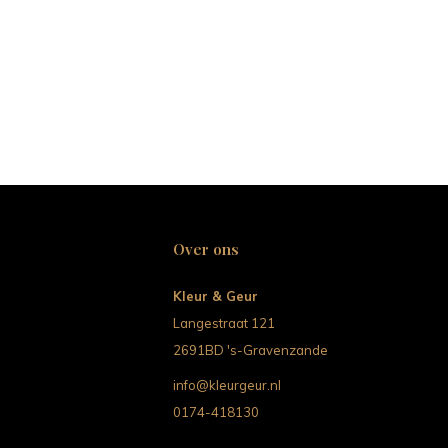
Over ons
Kleur & Geur
Langestraat 121
2691BD 's-Gravenzande
info@kleurgeur.nl
0174-418130