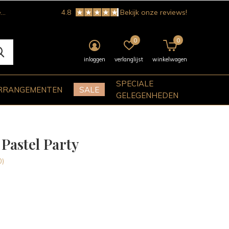
!
4.8
Bekijk onze reviews!
0
0
inloggen
verlanglijst
winkelwagen
SPECIALE
RRANGEMENTEN
SALE
GELEGENHEDEN
Pastel Party
0)