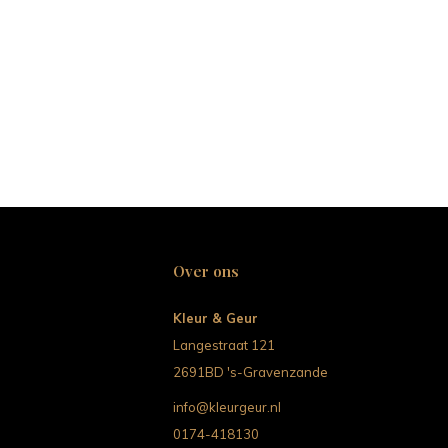
Over ons
Kleur & Geur
Langestraat 121
2691BD 's-Gravenzande
info@kleurgeur.nl
0174-418130