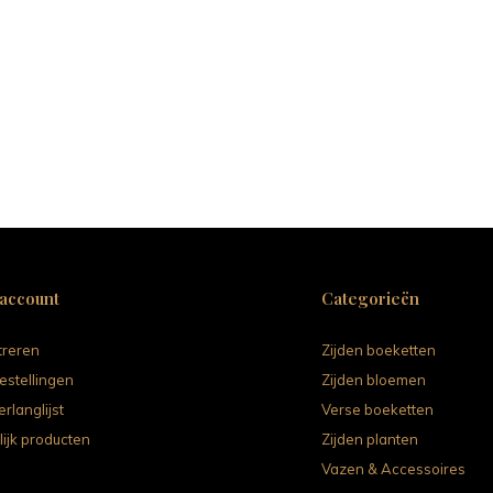
 account
Categorieën
treren
Zijden boeketten
estellingen
Zijden bloemen
erlanglijst
Verse boeketten
lijk producten
Zijden planten
Vazen & Accessoires