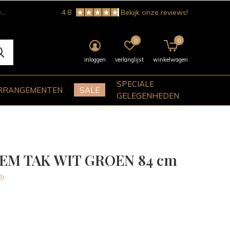
!
4.8
Bekijk onze reviews!
0
0
inloggen
verlanglijst
winkelwagen
SPECIALE
RRANGEMENTEN
SALE
GELEGENHEDEN
EM TAK WIT GROEN 84 cm
0)