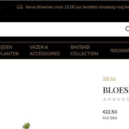
Verse bloemen voor 12.00 uur besteld vandaag nog bezorgd
ZIJDEN
VAZEN &
BAOBAB
ROUWA
PLANTEN
ACCESSOIRES
COLLECTION
Silk-ka
BLOES
(
€22,50
Incl. btw