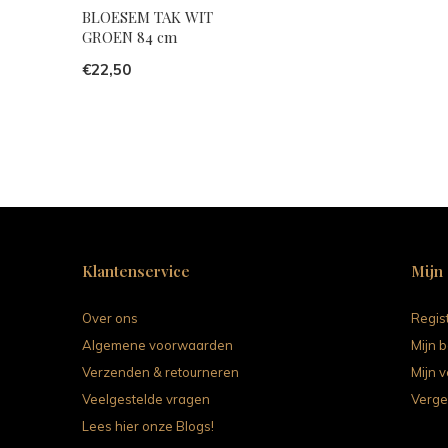
BLOESEM TAK WIT
GROEN 84 cm
€22,50
Klantenservice
Mijn
Over ons
Regis
Algemene voorwaarden
Mijn b
Verzenden & retourneren
Mijn v
Veelgestelde vragen
Verge
Lees hier onze Blogs!