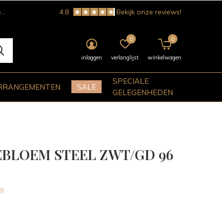
!
4.8
Bekijk onze reviews!
0
0
inloggen
verlanglijst
winkelwagen
SPECIALE
RRANGEMENTEN
SALE
GELEGENHEDEN
BLOEM STEEL ZWT/GD 96
0)