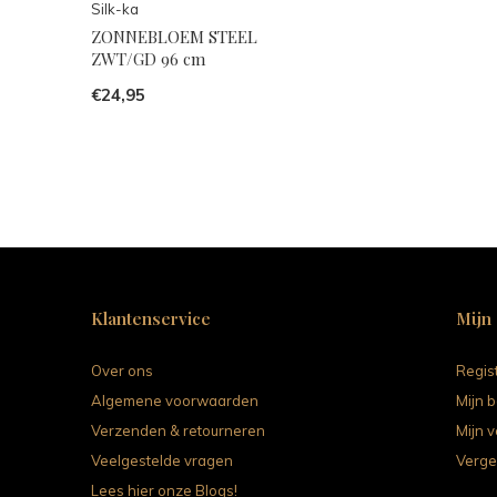
Silk-ka
ZONNEBLOEM STEEL
ZWT/GD 96 cm
€24,95
Klantenservice
Mijn
Over ons
Regis
Algemene voorwaarden
Mijn b
Verzenden & retourneren
Mijn v
Veelgestelde vragen
Verge
Lees hier onze Blogs!