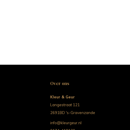
Over ons
Kleur & Geur
Langestraat 121
2691BD 's-Gravenzande
info@kleurgeur.nl