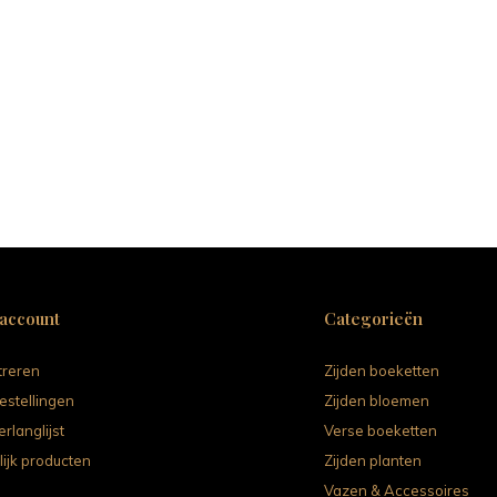
 account
Categorieën
treren
Zijden boeketten
estellingen
Zijden bloemen
erlanglijst
Verse boeketten
lijk producten
Zijden planten
Vazen & Accessoires