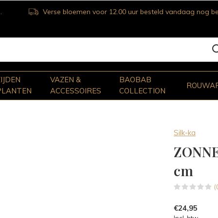
Verse bloemen voor 12.00 uur besteld vandaag nog bezorgd
ZIJDEN
VAZEN &
BAOBAB
ROUWA
PLANTEN
ACCESSOIRES
COLLECTION
Silk-ka
ZONNE
cm
(
€24,95