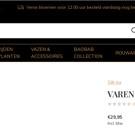
Verse bloemen voor 12.00 uur besteld vandaag nog bezorgd
ZIJDEN
VAZEN &
BAOBAB
ROUWA
PLANTEN
ACCESSOIRES
COLLECTION
Silk-ka
VAREN
(
€29,95
Incl. btw