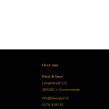
Over ons
Kleur & Geur
Langestraat 121
2691BD 's-Gravenzande
info@kleurgeur.nl
0174-418130