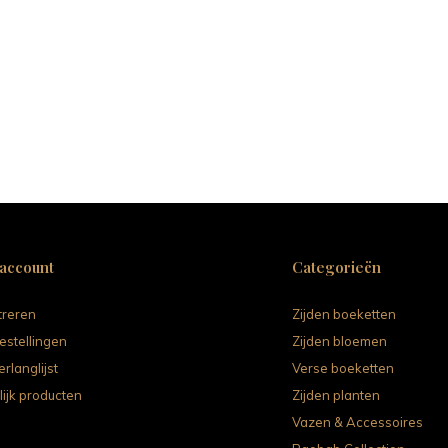
 account
Categorieën
treren
Zijden boeketten
estellingen
Zijden bloemen
erlanglijst
Verse boeketten
lijk producten
Zijden planten
Vazen & Accessoires