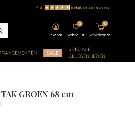
!
4.8
Bekijk onze reviews!
0
0
inloggen
verlanglijst
winkelwagen
SPECIALE
RRANGEMENTEN
SALE
GELEGENHEDEN
 TAK GROEN 68 cm
0)