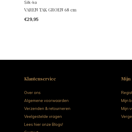
Silk-ka
VAREN TAK GROEN 68 cm
€29,95
Klantenservice
Mijn
Over ons
Regis
Algemene voorwaarden
Mijn b
Verzenden & retourneren
Mijn v
Veelgestelde vragen
Verge
Lees hier onze Blogs!