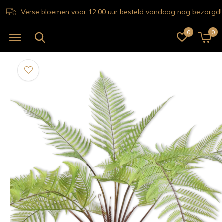
Verse bloemen voor 12.00 uur besteld vandaag nog bezorgd!
0
0