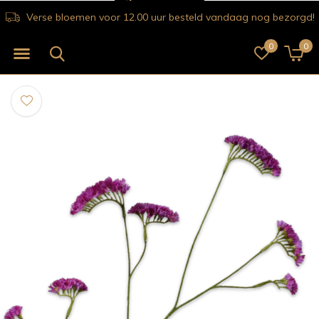
Verse bloemen voor 12.00 uur besteld vandaag nog bezorgd!
0
0