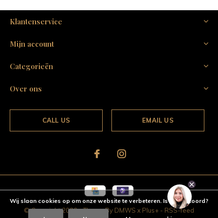
Klantenservice
Mijn account
Categorieën
Over ons
CALL US
EMAIL US
Wij slaan cookies op om onze website te verbeteren. Is dat akkoord?
© Copyright
2026
- Theme By
DMWS
x
Plus+
-
RSS-feed