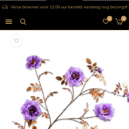
Verse bloemen voor 12.00 uur besteld vandaag nog bezorgd!
0
0