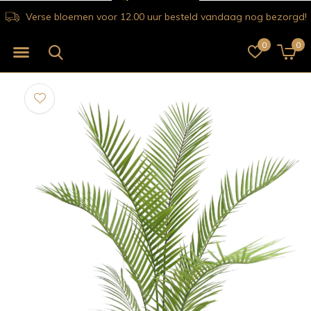
Verse bloemen voor 12.00 uur besteld vandaag nog bezorgd!
0
0