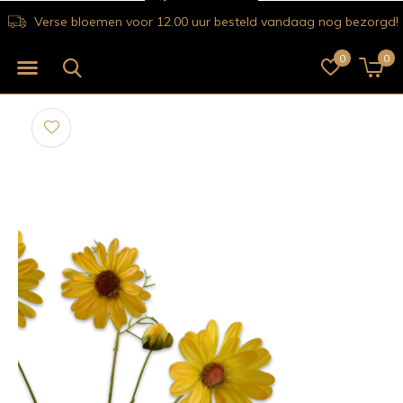
Verse bloemen voor 12.00 uur besteld vandaag nog bezorgd!
0
0