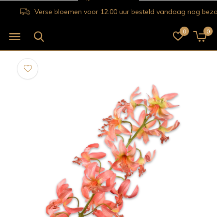
Verse bloemen voor 12.00 uur besteld vandaag nog bezorgd!
0
0