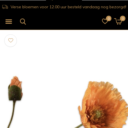
Verse bloemen voor 12.00 uur besteld vandaag nog bezorgd!
0
0