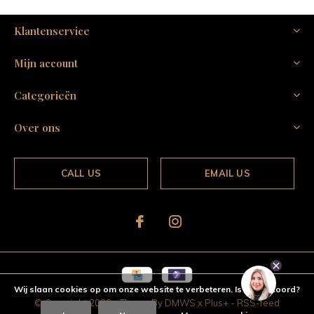
Klantenservice
Mijn account
Categorieën
Over ons
CALL US
EMAIL US
Wij slaan cookies op om onze website te verbeteren. Is dat akkoord?
© Copyright
2026
- Theme By
DMWS
x
Plus+
-
RSS-feed