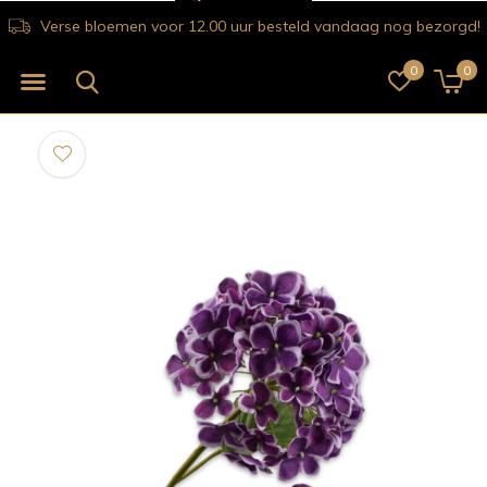
Verse bloemen voor 12.00 uur besteld vandaag nog bezorgd!
0
0