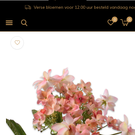
Verse bloemen voor 12.00 uur besteld vandaag nog bezorgd!
0
0