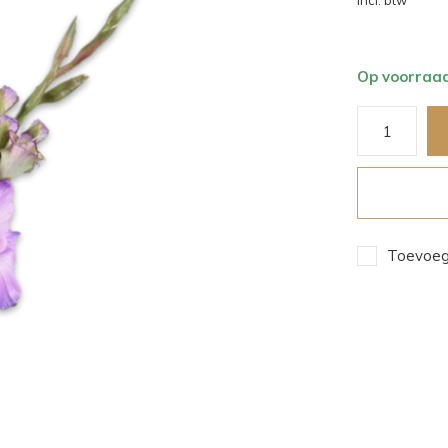
Incl. btw
Op voorraa
Toevoege