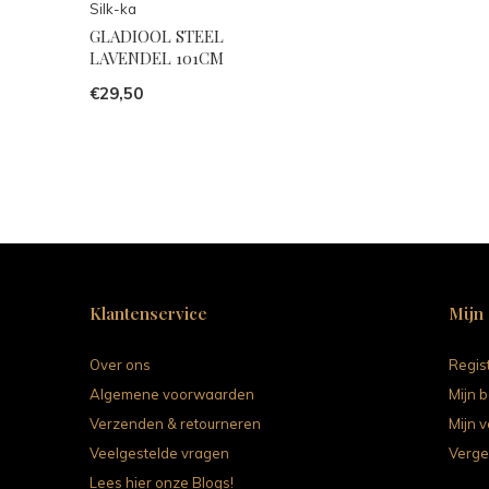
Silk-ka
GLADIOOL STEEL
LAVENDEL 101CM
€29,50
Klantenservice
Mijn
Over ons
Regis
Algemene voorwaarden
Mijn b
Verzenden & retourneren
Mijn v
Veelgestelde vragen
Verge
Lees hier onze Blogs!