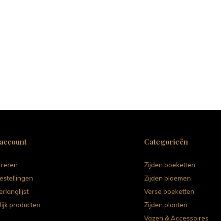
 account
Categorieën
treren
Zijden boeketten
estellingen
Zijden bloemen
erlanglijst
Verse boeketten
lijk producten
Zijden planten
Vazen & Accessoires