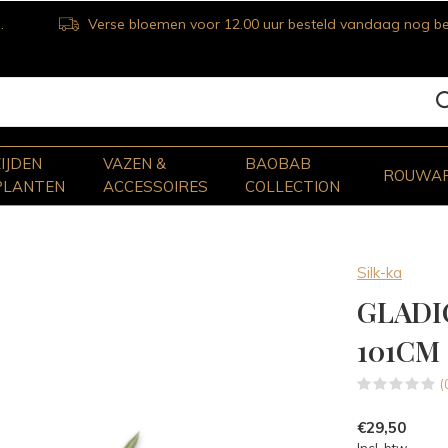
Verse bloemen voor 12.00 uur besteld vandaag nog bezorgd
ZIJDEN
VAZEN &
BAOBAB
ROUWA
PLANTEN
ACCESSOIRES
COLLECTION
Silk-ka
GLADI
101CM
(
€29,50