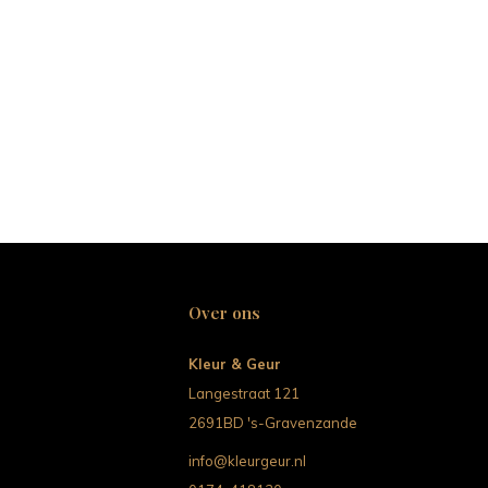
Over ons
Kleur & Geur
Langestraat 121
2691BD 's-Gravenzande
info@kleurgeur.nl