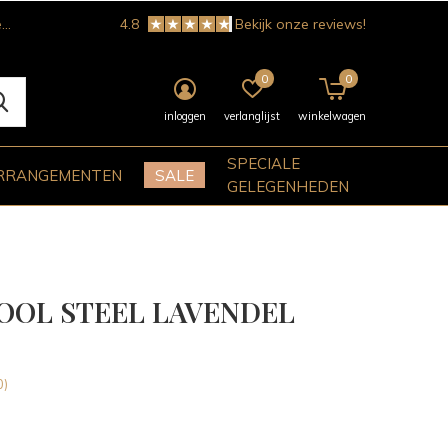
!
4.8
Bekijk onze reviews!
0
0
inloggen
verlanglijst
winkelwagen
SPECIALE
RRANGEMENTEN
SALE
GELEGENHEDEN
OOL STEEL LAVENDEL
0)