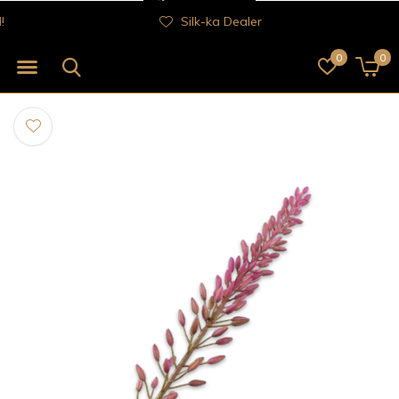
Silk-ka Dealer
0
0