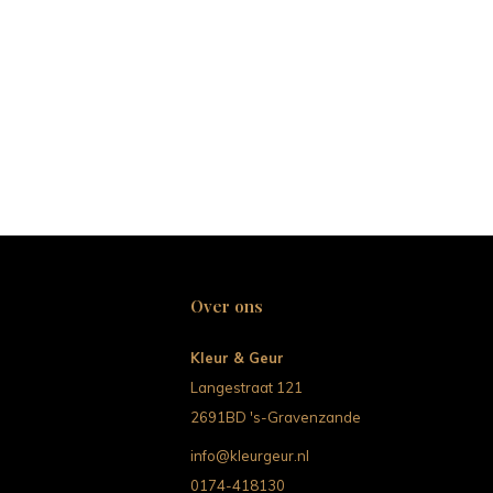
Over ons
Kleur & Geur
Langestraat 121
2691BD 's-Gravenzande
info@kleurgeur.nl
0174-418130