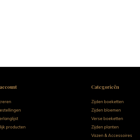
 account
Categorieën
treren
Zijden boeketten
estellingen
Zijden bloemen
erlanglijst
Verse boeketten
lijk producten
Zijden planten
Vazen & Accessoires