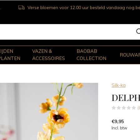
Verse bloemen voor 12.00 uur besteld vandaag nog bezorgd
ZIJDEN
VAZEN &
BAOBAB
ROUWA
PLANTEN
ACCESSOIRES
COLLECTION
Silk-ka
DELPH
(
€9,95
Incl. btw