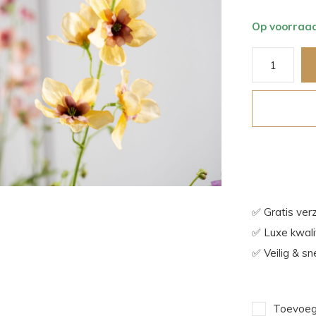
Op voorraa
✅ Gratis ver
✅ Luxe kwalit
✅ Veilig & sn
Toevoege