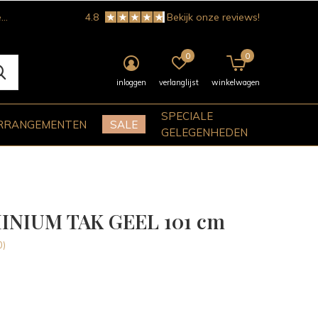
!
4.8
Bekijk onze reviews!
0
0
inloggen
verlanglijst
winkelwagen
SPECIALE
RRANGEMENTEN
SALE
GELEGENHEDEN
INIUM TAK GEEL 101 cm
0)