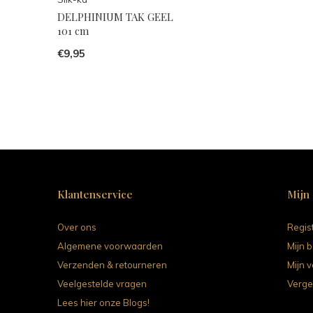
DELPHINIUM TAK GEEL
101 cm
€9,95
Klantenservice
Mijn
Over ons
Regis
Algemene voorwaarden
Mijn b
Verzenden & retourneren
Mijn v
Veelgestelde vragen
Verge
Lees hier onze Blogs!