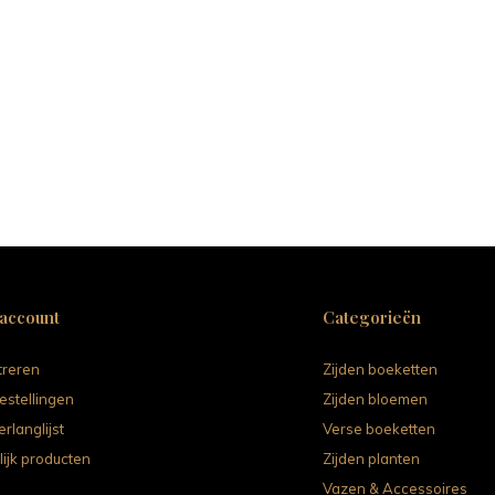
 account
Categorieën
treren
Zijden boeketten
estellingen
Zijden bloemen
erlanglijst
Verse boeketten
lijk producten
Zijden planten
Vazen & Accessoires