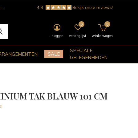
!
4.8
Bekijk onze reviews!
0
0
inloggen
verlanglijst
winkelwagen
SPECIALE
RRANGEMENTEN
SALE
GELEGENHEDEN
INIUM TAK BLAUW 101 CM
0)