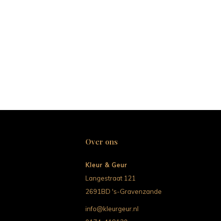
Over ons
Kleur & Geur
Langestraat 121
2691BD 's-Gravenzande
info@kleurgeur.nl