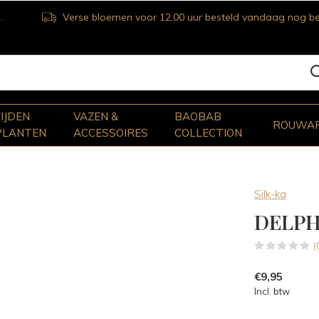
Verse bloemen voor 12.00 uur besteld vandaag nog bezorgd
ZIJDEN
VAZEN &
BAOBAB
ROUWA
PLANTEN
ACCESSOIRES
COLLECTION
Silk-ka
DELPH
(
€9,95
Incl. btw