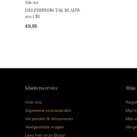
Silk-ka
DELPHINIUM TAK BLAUW
101 CM
€9,95
Klantenservice
Mijn
Over ons
Regis
Algemene voorwaarden
Mijn b
Verzenden & retourneren
Mijn v
Veelgestelde vragen
Verge
Lees hier onze Blogs!