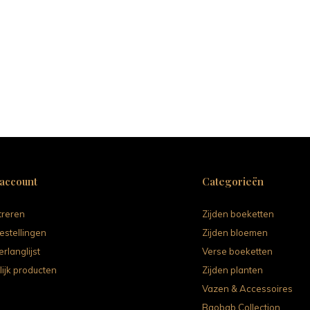
 account
Categorieën
treren
Zijden boeketten
estellingen
Zijden bloemen
erlanglijst
Verse boeketten
lijk producten
Zijden planten
Vazen & Accessoires
Baobab Collection