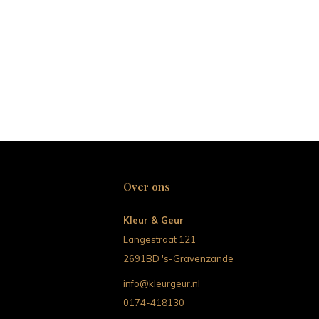
Over ons
Kleur & Geur
Langestraat 121
2691BD 's-Gravenzande
info@kleurgeur.nl
0174-418130