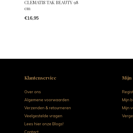
CLEMATIS TAK BEAUTY 98
cm
€16,95
Klantenservice
Mijn
Over ons
Regis
Algemene voorwaarden
Mijn b
Verzenden & retourneren
Mijn v
Veelgestelde vragen
Verge
Lees hier onze Blogs!
Contact