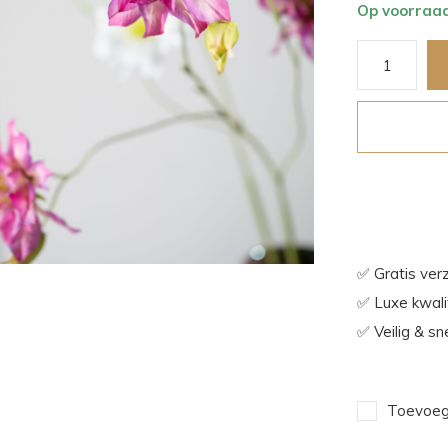
Op voorraa
✅ Gratis ver
✅ Luxe kwalit
✅ Veilig & sn
Toevoege