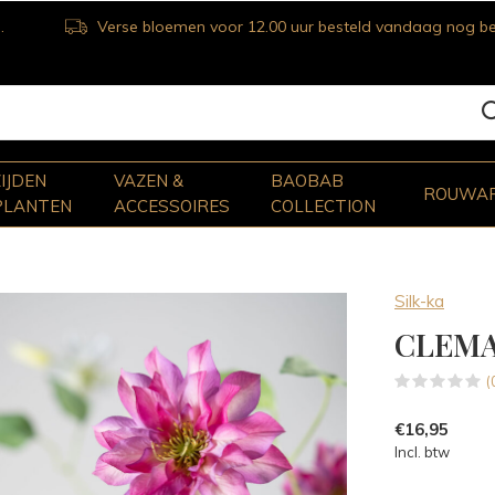
Verse bloemen voor 12.00 uur besteld vandaag nog bezorgd
ZIJDEN
VAZEN &
BAOBAB
ROUWA
PLANTEN
ACCESSOIRES
COLLECTION
Silk-ka
CLEMA
(
€16,95
Incl. btw