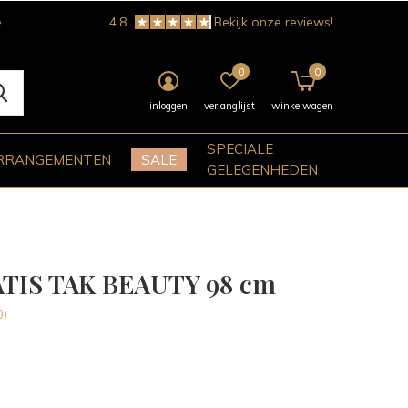
!
4.8
Bekijk onze reviews!
0
0
inloggen
verlanglijst
winkelwagen
SPECIALE
RRANGEMENTEN
SALE
GELEGENHEDEN
TIS TAK BEAUTY 98 cm
0)