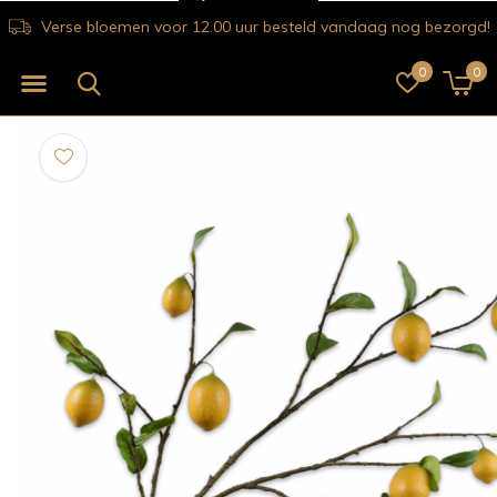
Verse bloemen voor 12.00 uur besteld vandaag nog bezorgd!
0
0