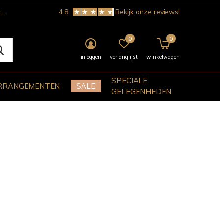
!
4.8
Bekijk onze reviews!
0
0
inloggen
verlanglijst
winkelwagen
SPECIALE
RRANGEMENTEN
SALE
GELEGENHEDEN