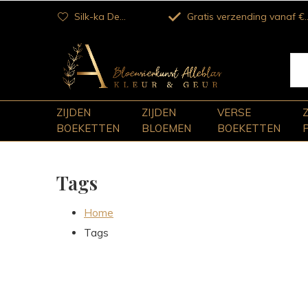
Silk-ka Dealer
Gratis verzending vanaf €100
ZIJDEN
ZIJDEN
VERSE
BOEKETTEN
BLOEMEN
BOEKETTEN
Tags
Home
Tags