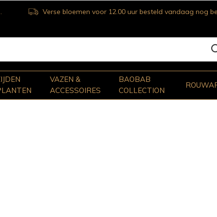
Verse bloemen voor 12.00 uur besteld vandaag nog bezorgd
ZIJDEN
VAZEN &
BAOBAB
ROUWA
PLANTEN
ACCESSOIRES
COLLECTION