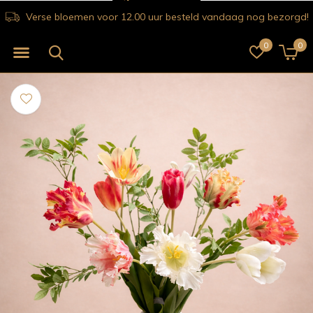
Verse bloemen voor 12.00 uur besteld vandaag nog bezorgd!
0
0