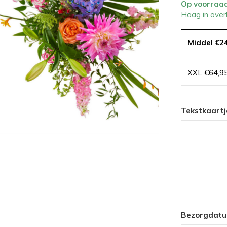
Op voorraa
Haag in over
Middel €2
XXL €64,9
Tekstkaartj
Bezorgdatu