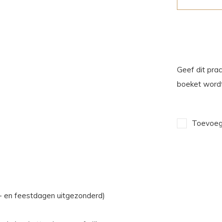
Geef dit prac
boeket wordt
Toevoege
n- en feestdagen uitgezonderd)