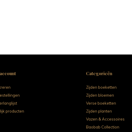
 account
Categorieën
treren
Zijden boeketten
estellingen
Zijden bloemen
erlanglijst
Verse boeketten
lijk producten
Zijden planten
Vazen & Accessoires
Baobab Collection