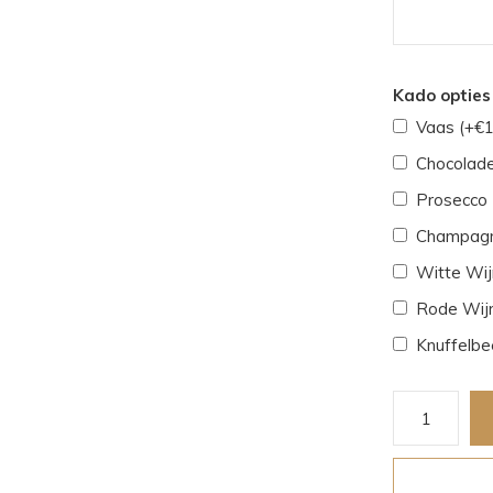
Kado opties 
Vaas (+€1
Chocolade
Prosecco 
Champagn
Witte Wijn
Rode Wijn
Knuffelbe