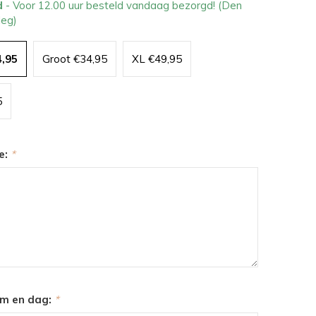
d
- Voor 12.00 uur besteld vandaag bezorgd! (Den
leg)
4,95
Groot €34,95
XL €49,95
5
e:
*
m en dag:
*