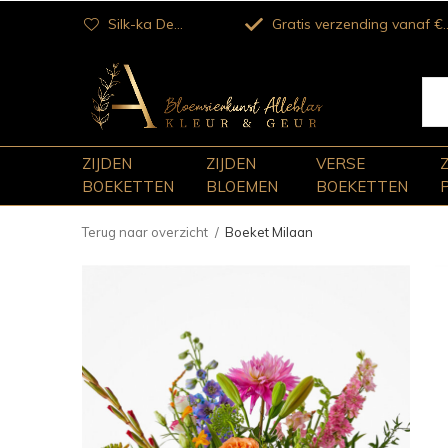
Silk-ka Dealer
Gratis verzending vanaf €100
ZIJDEN
ZIJDEN
VERSE
BOEKETTEN
BLOEMEN
BOEKETTEN
Terug naar overzicht
Boeket Milaan