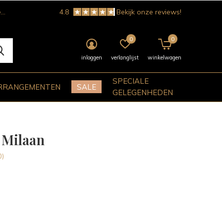
!
4.8
Bekijk onze reviews!
0
0
inloggen
verlanglijst
winkelwagen
SPECIALE
RRANGEMENTEN
SALE
GELEGENHEDEN
 Milaan
0)