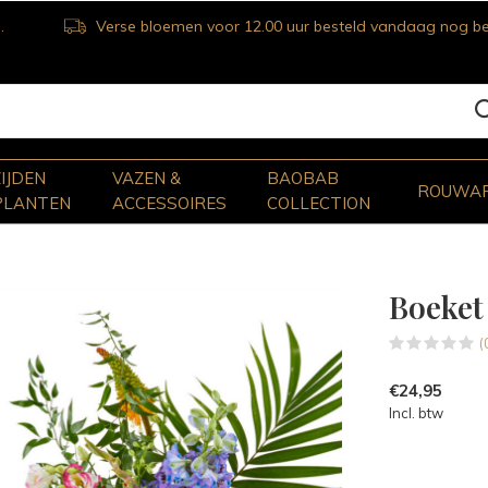
Verse bloemen voor 12.00 uur besteld vandaag nog bezorgd
ZIJDEN
VAZEN &
BAOBAB
ROUWA
PLANTEN
ACCESSOIRES
COLLECTION
Boeket
(
€24,95
Incl. btw