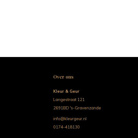
Over ons
Kleur & Geur
Langestraat 121
2691BD 's-Gravenzande
info@kleurgeur.nl
0174-418130