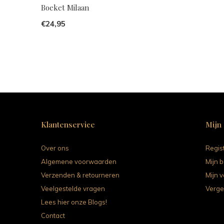
Boeket Milaan
€24,95
Klantenservice
Mijn
Over ons
Regis
Algemene voorwaarden
Mijn b
Verzenden & retourneren
Mijn v
Veelgestelde vragen
Verge
Lees hier onze Blogs!
Contact