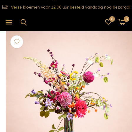
Verse bloemen voor 12.00 uur besteld vandaag nog bezorgd!
0
0