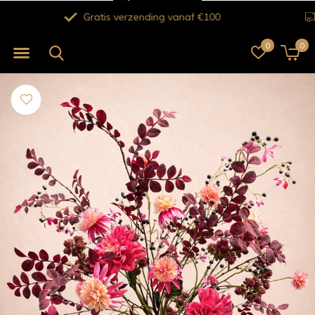
Verse bloemen voor 12.00 uur besteld vandaag nog bezorgd!
0
0