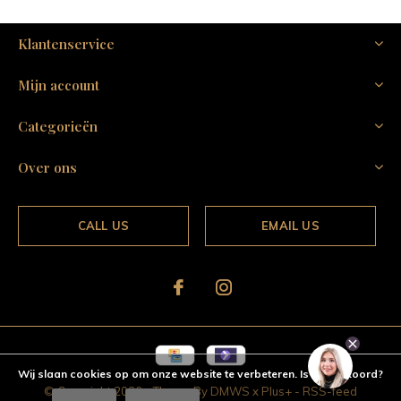
Klantenservice
Mijn account
Categorieën
Over ons
CALL US
EMAIL US
Wij slaan cookies op om onze website te verbeteren. Is dat akkoord?
© Copyright
2026
- Theme By
DMWS
x
Plus+
-
RSS-feed