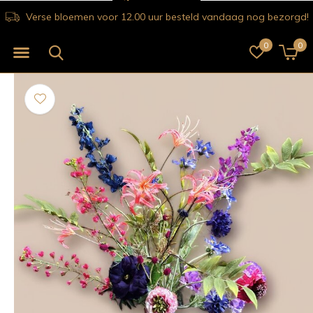
Verse bloemen voor 12.00 uur besteld vandaag nog bezorgd!
0
0