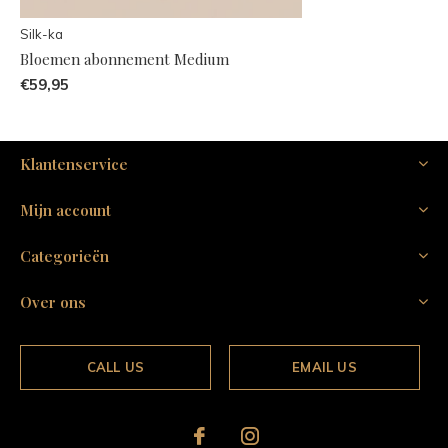
Silk-ka
Bloemen abonnement Medium
€59,95
Klantenservice
Mijn account
Categorieën
Over ons
CALL US
EMAIL US