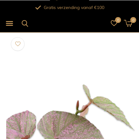
Verse bloemen voor 12.00 uur besteld vandaag no
0
0