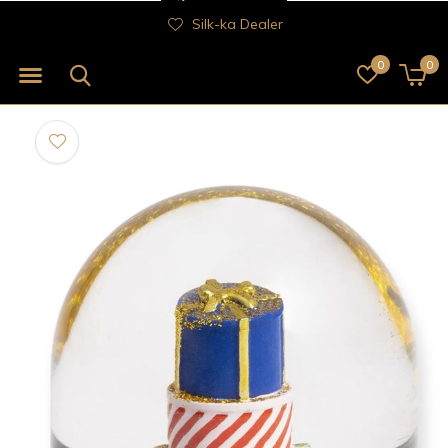
Silk-ka Dealer
0
0