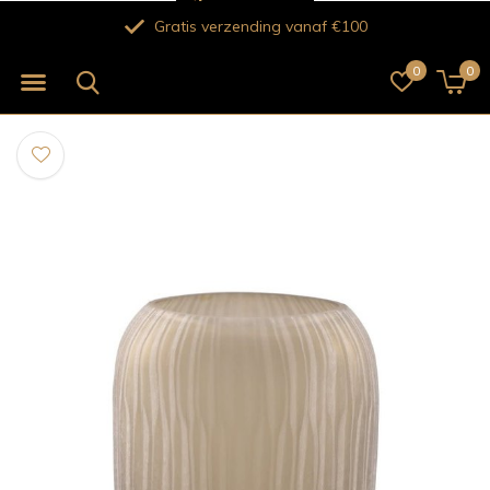
Verse bloemen voor 12.00 uur besteld vandaag nog bezorgd!
0
0