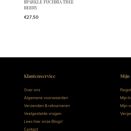
SPARKLE FUCHSIA TREE
BERRY
€27,50
Klantenservice
Mijn
Over ons
Regis
Algemene voorwaarden
Mijn b
Verzenden & retourneren
Mijn v
Veelgestelde vragen
Verge
Lees hier onze Blogs!
Contact