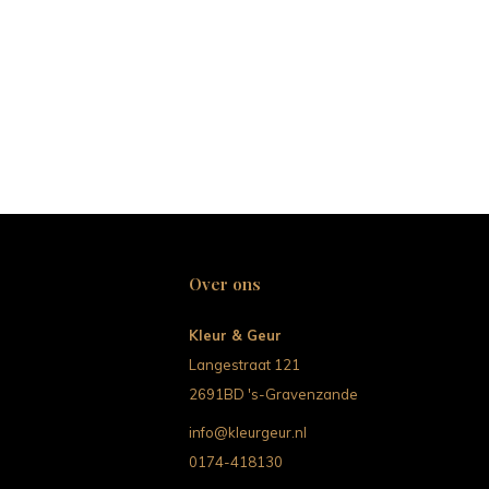
Over ons
Kleur & Geur
Langestraat 121
2691BD 's-Gravenzande
info@kleurgeur.nl
0174-418130