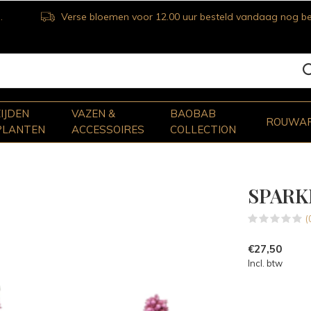
Verse bloemen voor 12.00 uur besteld vandaag nog bezorgd
ZIJDEN
VAZEN &
BAOBAB
ROUWA
PLANTEN
ACCESSOIRES
COLLECTION
SPARK
(
€27,50
Incl. btw