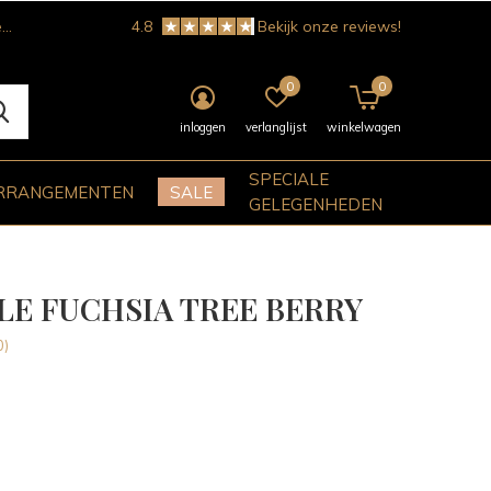
!
4.8
Bekijk onze reviews!
0
0
inloggen
verlanglijst
winkelwagen
SPECIALE
RRANGEMENTEN
SALE
GELEGENHEDEN
LE FUCHSIA TREE BERRY
0)