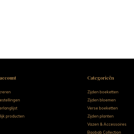
 account
Categorieën
treren
Zijden boeketten
estellingen
Zijden bloemen
erlanglijst
Verse boeketten
lijk producten
Zijden planten
Vazen & Accessoires
Baobab Collection