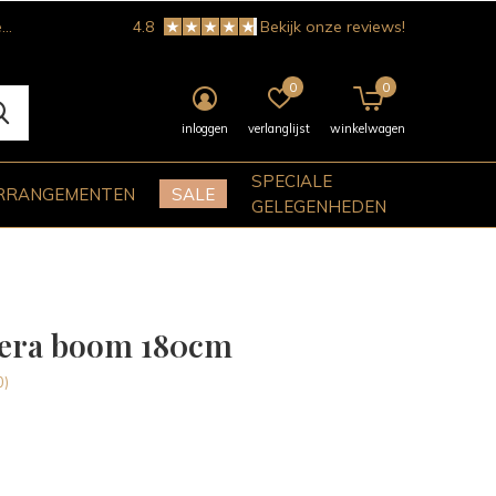
!
4.8
Bekijk onze reviews!
0
0
inloggen
verlanglijst
winkelwagen
SPECIALE
RRANGEMENTEN
SALE
GELEGENHEDEN
lera boom 180cm
0)