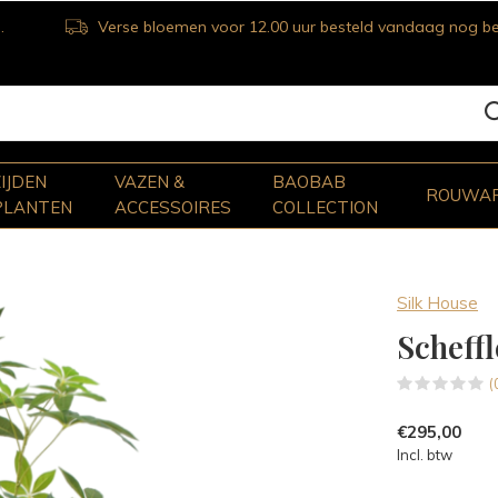
Verse bloemen voor 12.00 uur besteld vandaag nog bezorgd
ZIJDEN
VAZEN &
BAOBAB
ROUWA
PLANTEN
ACCESSOIRES
COLLECTION
Silk House
Scheff
(
€295,00
Incl. btw