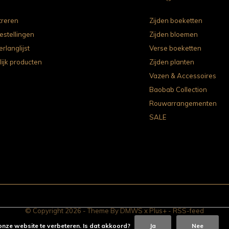
treren
Zijden boeketten
estellingen
Zijden bloemen
erlanglijst
Verse boeketten
lijk producten
Zijden planten
Vazen & Accessoires
Baobab Collection
Rouwarrangementen
SALE
© Copyright
2026
- Theme By
DMWS
x
Plus+
-
RSS-feed
onze website te verbeteren. Is dat akkoord?
Ja
Nee