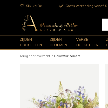
Silk-ka Dealer
Gratis verzending vanaf €100
ZIJDEN
ZIJDEN
VERSE
BOEKETTEN
BLOEMEN
BOEKETTEN
Terug naar overzicht
Rouwstuk zomers