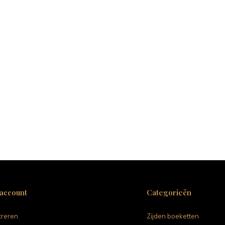
 account
Categorieën
treren
Zijden boeketten