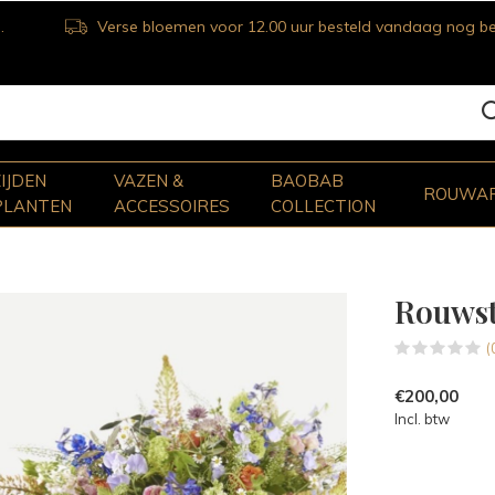
Verse bloemen voor 12.00 uur besteld vandaag nog bezorgd
ZIJDEN
VAZEN &
BAOBAB
ROUWA
PLANTEN
ACCESSOIRES
COLLECTION
Rouws
(
€200,00
Incl. btw