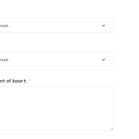
int of kaart:
*