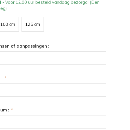
d
- Voor 12.00 uur besteld vandaag bezorgd! (Den
leg)
100 cm
125 cm
nsen of aanpassingen :
 :
*
tum :
*