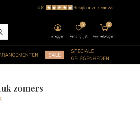
!
4.8
Bekijk onze reviews!
0
0
inloggen
verlanglijst
winkelwagen
SPECIALE
RRANGEMENTEN
SALE
GELEGENHEDEN
tuk zomers
0)