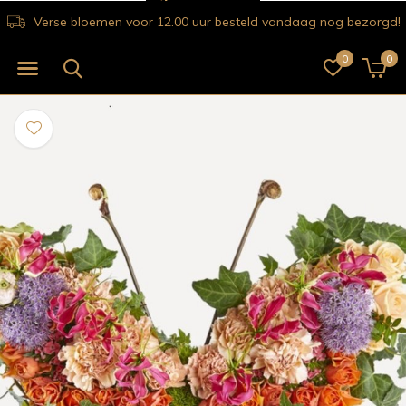
Verse bloemen voor 12.00 uur besteld vandaag nog bezorgd!
0
0