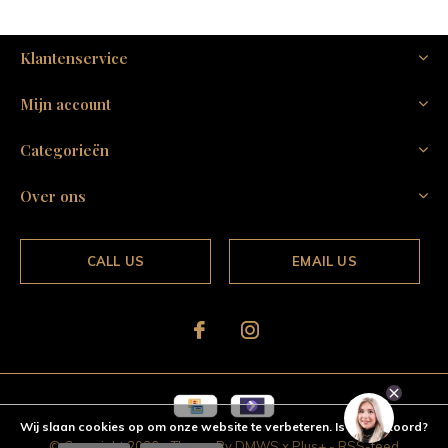
Klantenservice
Mijn account
Categorieën
Over ons
CALL US
EMAIL US
Wij slaan cookies op om onze website te verbeteren. Is dat akkoord?
© Copyright
2026
- Theme By
DMWS
x
Plus+
-
RSS-feed