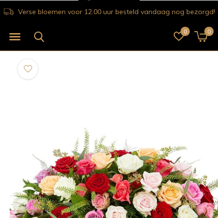
Verse bloemen voor 12.00 uur besteld vandaag nog bezorgd!
0
0