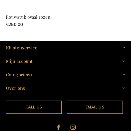
Rouwstuk ovaal rozen
€250,00
Klantenservice
Mijn account
Categorieën
Over ons
CALL US
EMAIL US