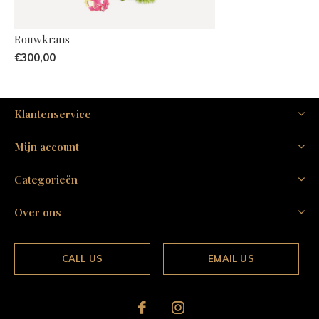
Rouwkrans
€300,00
Klantenservice
Mijn account
Categorieën
Over ons
CALL US
EMAIL US