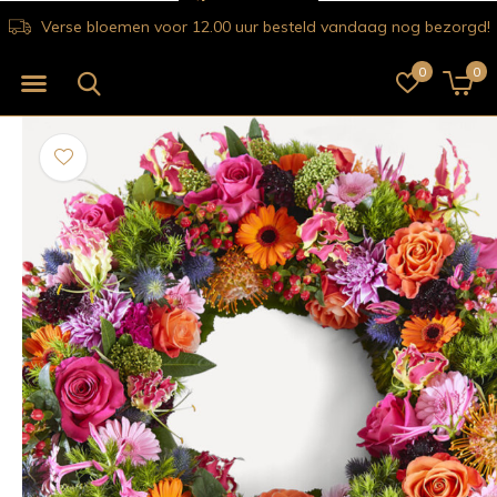
Verse bloemen voor 12.00 uur besteld vandaag nog bezorgd!
0
0