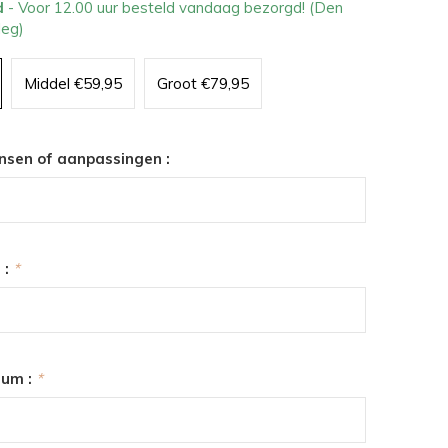
d
- Voor 12.00 uur besteld vandaag bezorgd! (Den
leg)
Middel €59,95
Groot €79,95
nsen of aanpassingen :
 :
*
tum :
*