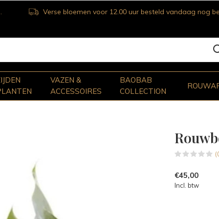
Verse bloemen voor 12.00 uur besteld vandaag nog bezorgd
ZIJDEN
VAZEN &
BAOBAB
ROUWA
PLANTEN
ACCESSOIRES
COLLECTION
Rouwbo
(
€45,00
Incl. btw