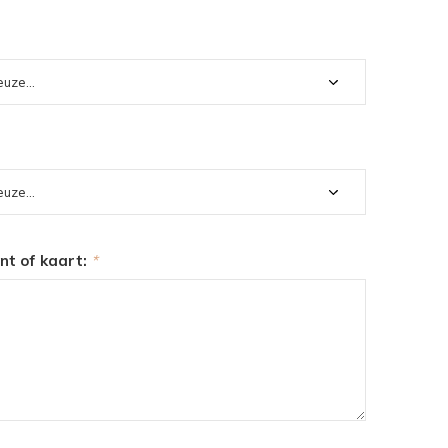
int of kaart:
*