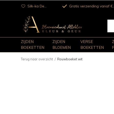
Silk-ka Dealer
Gratis verzending vanaf €100
ZIJDEN
ZIJDEN
VERSE
BOEKETTEN
BLOEMEN
BOEKETTEN
Terug naar overzicht
Rouwboeket wit