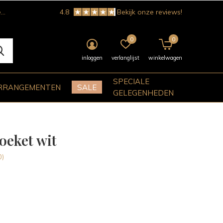
!
4.8
Bekijk onze reviews!
0
0
inloggen
verlanglijst
winkelwagen
SPECIALE
RRANGEMENTEN
SALE
GELEGENHEDEN
eket wit
0)