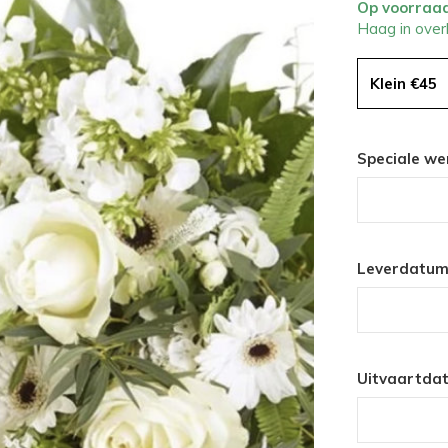
Op voorraa
Haag in over
Klein €45
Speciale we
Leverdatum
Uitvaartda